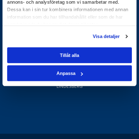
073-845 81 66
annons- och analysföretag som vi samarbetar med.
E-post:
Dessa kan i sin tur kombinera informationen med annan
info@angsgardensystem.se
information som du har tillhandahållit eller som de har
samlat in när du har använt deras tjänster.
Visa detaljer
Tillåt alla
Ängsgården System AB
Skrinnargatan 9
Anpassa
711 34
LINDESBERG