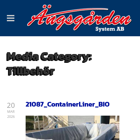
Media Category:
Tillbehör
21087_ContainerLiner_BIO
20
MAR
2026