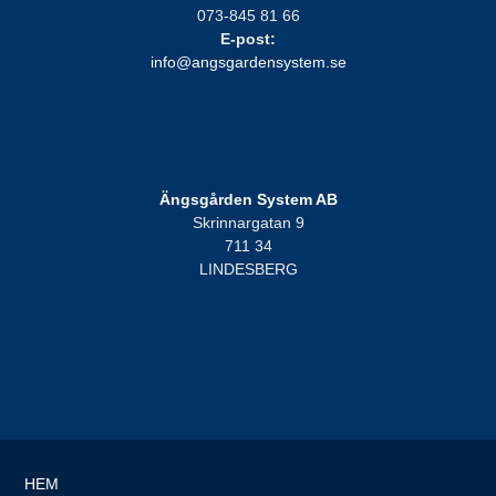
073-845 81 66
E-post:
info@angsgardensystem.se
Ängsgården System AB
Skrinnargatan 9
711 34
LINDESBERG
HEM