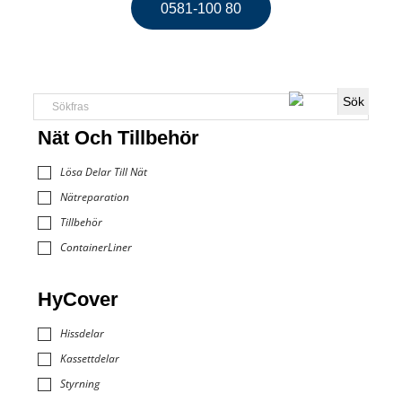
0581-100 80
Nät Och Tillbehör
Lösa Delar Till Nät
Nätreparation
Tillbehör
ContainerLiner
HyCover
Hissdelar
Kassettdelar
Styrning