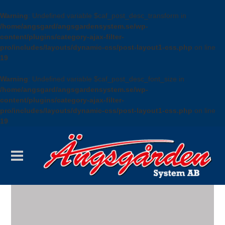
Warning
: Undefined variable $caf_post_desc_transform in
/home/angsgard/angsgardensystem.se/wp-
content/plugins/category-ajax-filter-
pro/includes/layouts/dynamic-css/post-layout1-css.php
on line
19
Warning
: Undefined variable $caf_post_desc_font_size in
/home/angsgard/angsgardensystem.se/wp-
content/plugins/category-ajax-filter-
pro/includes/layouts/dynamic-css/post-layout1-css.php
on line
19