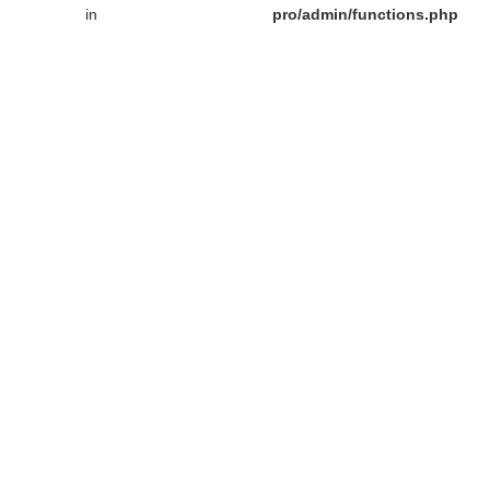
in
pro/admin/functions.php