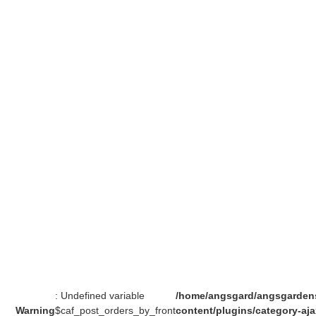
: Undefined variable
/home/angsgard/angsgarden
Warning
$caf_post_orders_by_front
content/plugins/category-ajax