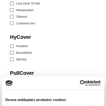
Lösa Delar Till Nät
Nätreparation
Tillbehör
ContainerLiner
HyCover
Hissdelar
Kassettdelar
Styrning
PullCover
Kassettdelar
T-Serie
Denna webbplats använder cookies
Armar