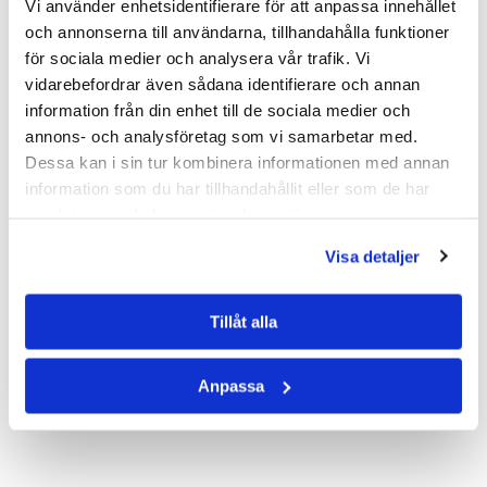
Vi använder enhetsidentifierare för att anpassa innehållet
Kassettdelar
och annonserna till användarna, tillhandahålla funktioner
Styrning
för sociala medier och analysera vår trafik. Vi
vidarebefordrar även sådana identifierare och annan
Posts found: error
information från din enhet till de sociala medier och
annons- och analysföretag som vi samarbetar med.
Dessa kan i sin tur kombinera informationen med annan
information som du har tillhandahållit eller som de har
samlat in när du har använt deras tjänster.
Visa detaljer
Tillåt alla
Anpassa