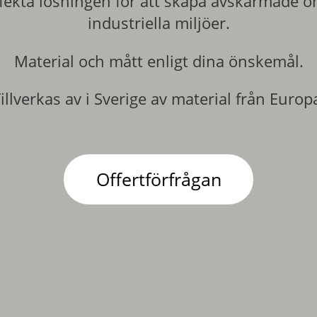
fekta lösningen för att skapa avskärmade o
industriella miljöer.
Material och mått enligt dina önskemål.
illverkas av i Sverige av material från Europ
Offertförfrågan