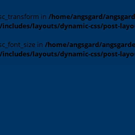
esc_transform in
/home/angsgard/angsgard
o/includes/layouts/dynamic-css/post-layo
sc_font_size in
/home/angsgard/angsgard
o/includes/layouts/dynamic-css/post-layo