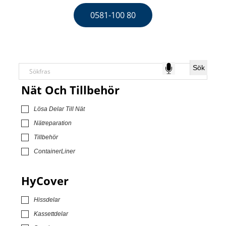
0581-100 80
Nät Och Tillbehör
Lösa Delar Till Nät
Nätreparation
Tillbehör
ContainerLiner
HyCover
Hissdelar
Kassettdelar