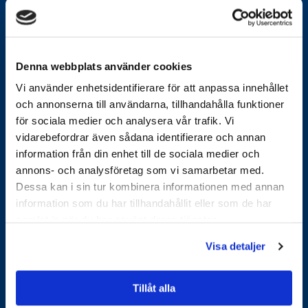
Tel. Verkstad:
073-845 81 66
E-post:
info@angsgardensystem.se
Denna webbplats använder cookies
Vi använder enhetsidentifierare för att anpassa innehållet
och annonserna till användarna, tillhandahålla funktioner
för sociala medier och analysera vår trafik. Vi
vidarebefordrar även sådana identifierare och annan
information från din enhet till de sociala medier och
annons- och analysföretag som vi samarbetar med.
Ängsgården System AB
Skrinnargatan 9
Dessa kan i sin tur kombinera informationen med annan
711 34
information som du har tillhandahållit eller som de har
LINDESBERG
samlat in när du har använt deras tjänster.
Visa detaljer
Tillåt alla